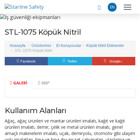
EN
STL-1075 Köpük Nitril
Anasayfa
Ürünlerimiz
El Koruyucular
Köpük Nitril Eldivenler
STL-1075 Köpük Nitril
Facebook
Twitter
Google+
GALERİ
360°
Kullanım Alanları
Ağaç, ağaç ürünleri ve mantar ürünleri imalatı, kağıt ve kağıt
ürünleri imalatı, demir, çelik ve metal ürünleri imalatı, genel
amaçlı makinelerin imalatı, uçak, demiryolu, otomotiv gibi ulaşım
yolu imalatları, bina ve bina dışı inşaat çalışmaları, ulaştırma ve