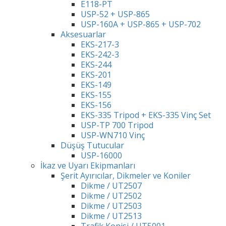
E118-PT
USP-52 + USP-865
USP-160A + USP-865 + USP-702
Aksesuarlar
EKS-217-3
EKS-242-3
EKS-244
EKS-201
EKS-149
EKS-155
EKS-156
EKS-335 Tripod + EKS-335 Vinç Set
USP-TP 700 Tripod
USP-WN710 Vinç
Düşüş Tutucular
USP-16000
İkaz ve Uyarı Ekipmanları
Şerit Ayırıcılar, Dikmeler ve Koniler
Dikme / UT2507
Dikme / UT2502
Dikme / UT2503
Dikme / UT2513