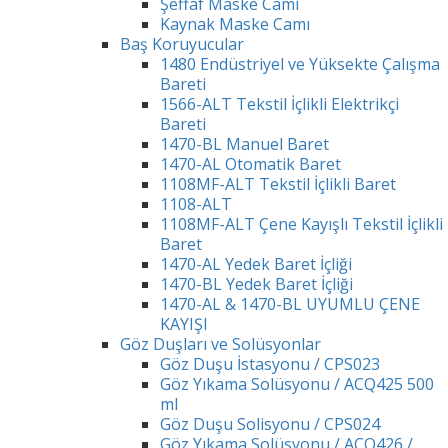
Şeffaf Maske Camı
Kaynak Maske Camı
Baş Koruyucular
1480 Endüstriyel ve Yüksekte Çalışma
Bareti
1566-ALT Tekstil İçlikli Elektrikçi
Bareti
1470-BL Manuel Baret
1470-AL Otomatik Baret
1108MF-ALT Tekstil İçlikli Baret
1108-ALT
1108MF-ALT Çene Kayışlı Tekstil İçlikli
Baret
1470-AL Yedek Baret İçliği
1470-BL Yedek Baret İçliği
1470-AL & 1470-BL UYUMLU ÇENE
KAYIŞI
Göz Duşları ve Solüsyonlar
Göz Duşu İstasyonu / CPS023
Göz Yıkama Solüsyonu / ACQ425 500
ml
Göz Duşu Solisyonu / CPS024
Göz Yıkama Solüsyonu / ACQ426 /