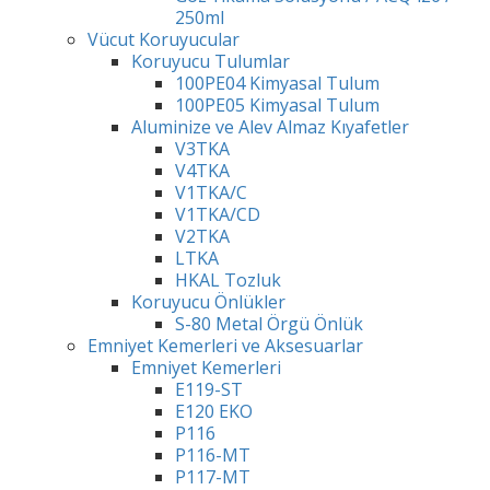
250ml
Vücut Koruyucular
Koruyucu Tulumlar
100PE04 Kimyasal Tulum
100PE05 Kimyasal Tulum
Aluminize ve Alev Almaz Kıyafetler
V3TKA
V4TKA
V1TKA/C
V1TKA/CD
V2TKA
LTKA
HKAL Tozluk
Koruyucu Önlükler
S-80 Metal Örgü Önlük
Emniyet Kemerleri ve Aksesuarlar
Emniyet Kemerleri
E119-ST
E120 EKO
P116
P116-MT
P117-MT