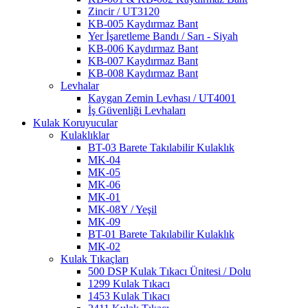
Zincir / UT3120
KB-005 Kaydırmaz Bant
Yer İşaretleme Bandı / Sarı - Siyah
KB-006 Kaydırmaz Bant
KB-007 Kaydırmaz Bant
KB-008 Kaydırmaz Bant
Levhalar
Kaygan Zemin Levhası / UT4001
İş Güvenliği Levhaları
Kulak Koruyucular
Kulaklıklar
BT-03 Barete Takılabilir Kulaklık
MK-04
MK-05
MK-06
MK-01
MK-08Y / Yeşil
MK-09
BT-01 Barete Takılabilir Kulaklık
MK-02
Kulak Tıkaçları
500 DSP Kulak Tıkacı Ünitesi / Dolu
1299 Kulak Tıkacı
1453 Kulak Tıkacı