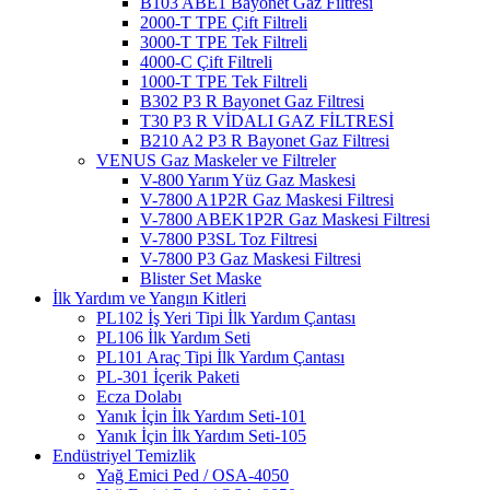
B103 ABE1 Bayonet Gaz Filtresi
2000-T TPE Çift Filtreli
3000-T TPE Tek Filtreli
4000-C Çift Filtreli
1000-T TPE Tek Filtreli
B302 P3 R Bayonet Gaz Filtresi
T30 P3 R VİDALI GAZ FİLTRESİ
B210 A2 P3 R Bayonet Gaz Filtresi
VENUS Gaz Maskeler ve Filtreler
V-800 Yarım Yüz Gaz Maskesi
V-7800 A1P2R Gaz Maskesi Filtresi
V-7800 ABEK1P2R Gaz Maskesi Filtresi
V-7800 P3SL Toz Filtresi
V-7800 P3 Gaz Maskesi Filtresi
Blister Set Maske
İlk Yardım ve Yangın Kitleri
PL102 İş Yeri Tipi İlk Yardım Çantası
PL106 İlk Yardım Seti
PL101 Araç Tipi İlk Yardım Çantası
PL-301 İçerik Paketi
Ecza Dolabı
Yanık İçin İlk Yardım Seti-101
Yanık İçin İlk Yardım Seti-105
Endüstriyel Temizlik
Yağ Emici Ped / OSA-4050