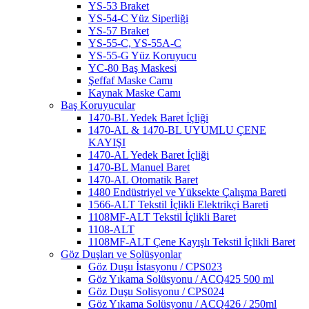
YS-53 Braket
YS-54-C Yüz Siperliği
YS-57 Braket
YS-55-C, YS-55A-C
YS-55-G Yüz Koruyucu
YC-80 Baş Maskesi
Şeffaf Maske Camı
Kaynak Maske Camı
Baş Koruyucular
1470-BL Yedek Baret İçliği
1470-AL & 1470-BL UYUMLU ÇENE
KAYIŞI
1470-AL Yedek Baret İçliği
1470-BL Manuel Baret
1470-AL Otomatik Baret
1480 Endüstriyel ve Yüksekte Çalışma Bareti
1566-ALT Tekstil İçlikli Elektrikçi Bareti
1108MF-ALT Tekstil İçlikli Baret
1108-ALT
1108MF-ALT Çene Kayışlı Tekstil İçlikli Baret
Göz Duşları ve Solüsyonlar
Göz Duşu İstasyonu / CPS023
Göz Yıkama Solüsyonu / ACQ425 500 ml
Göz Duşu Solisyonu / CPS024
Göz Yıkama Solüsyonu / ACQ426 / 250ml