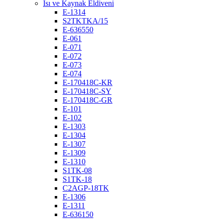
Isı ve Kaynak Eldiveni
E-1314
S2TKTKA/15
E-636550
E-061
E-071
E-072
E-073
E-074
E-170418C-KR
E-170418C-SY
E-170418C-GR
E-101
E-102
E-1303
E-1304
E-1307
E-1309
E-1310
S1TK-08
S1TK-18
C2AGP-18TK
E-1306
E-1311
E-636150