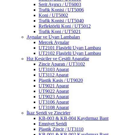
Şerit Ayırıcı / UT6003
Trafik Konisi / UT5006
Koni / UT5002
Trafik Konisi / UT5040
Reflektörlü Koni / UT5012
Trafik Koni / UT5021
Aynalar ve Uyarı Lambaları
Mercek Aynalar
UT2101 Flaşörlü Uyarı Lambası
UT2102 Flaşörlü Uyarı Lambası
Hız Kesiciler ve Çeşitli Aparatlar
Zincir Aparatı / UT3102
UT3103 Aparat
UT3112 Aparat
Plastik Kasis / UT9020
UT9021 Aparat
UT9022 Aparat
UT9023 Aparat
UT3106 Aparat
UT3108 Aparat
İkaz Şeridi ve Zincirler
KB-003 & KB-004 Kaydırmaz Bant
Emniyet Şeridi
Plastik Zincir / UT3110
KB-001 & KB-002 Kaydırmaz Bant