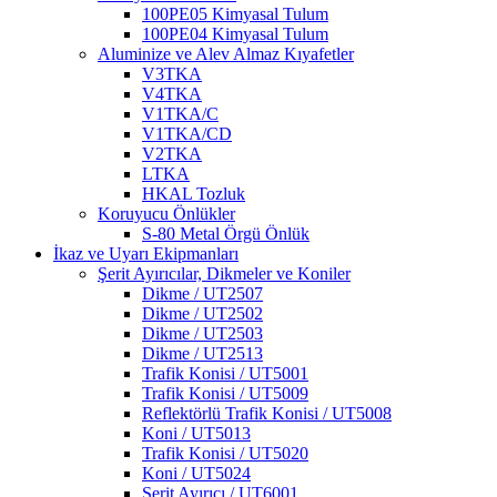
100PE05 Kimyasal Tulum
100PE04 Kimyasal Tulum
Aluminize ve Alev Almaz Kıyafetler
V3TKA
V4TKA
V1TKA/C
V1TKA/CD
V2TKA
LTKA
HKAL Tozluk
Koruyucu Önlükler
S-80 Metal Örgü Önlük
İkaz ve Uyarı Ekipmanları
Şerit Ayırıcılar, Dikmeler ve Koniler
Dikme / UT2507
Dikme / UT2502
Dikme / UT2503
Dikme / UT2513
Trafik Konisi / UT5001
Trafik Konisi / UT5009
Reflektörlü Trafik Konisi / UT5008
Koni / UT5013
Trafik Konisi / UT5020
Koni / UT5024
Şerit Ayırıcı / UT6001