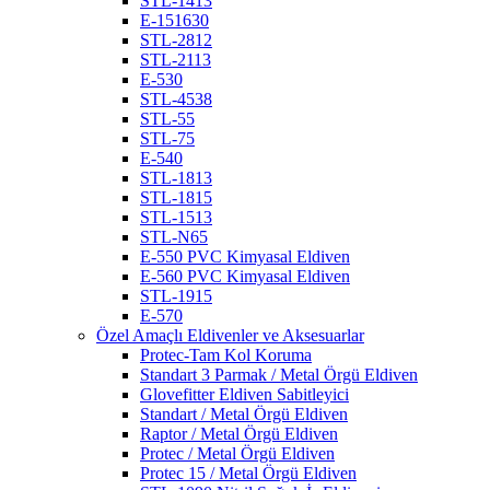
STL-1413
E-151630
STL-2812
STL-2113
E-530
STL-4538
STL-55
STL-75
E-540
STL-1813
STL-1815
STL-1513
STL-N65
E-550 PVC Kimyasal Eldiven
E-560 PVC Kimyasal Eldiven
STL-1915
E-570
Özel Amaçlı Eldivenler ve Aksesuarlar
Protec-Tam Kol Koruma
Standart 3 Parmak / Metal Örgü Eldiven
Glovefitter Eldiven Sabitleyici
Standart / Metal Örgü Eldiven
Raptor / Metal Örgü Eldiven
Protec / Metal Örgü Eldiven
Protec 15 / Metal Örgü Eldiven