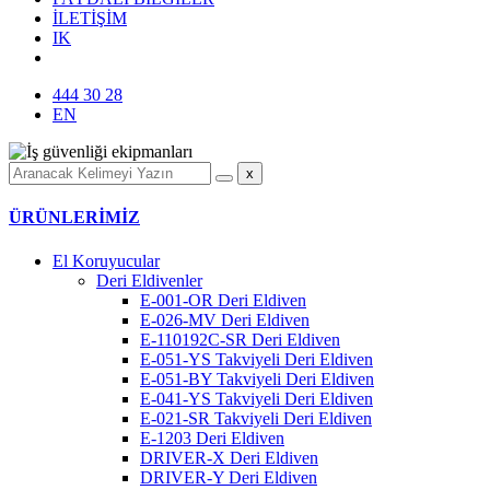
İLETİŞİM
IK
444 30 28
EN
x
ÜRÜNLERİMİZ
El Koruyucular
Deri Eldivenler
E-001-OR Deri Eldiven
E-026-MV Deri Eldiven
E-110192C-SR Deri Eldiven
E-051-YS Takviyeli Deri Eldiven
E-051-BY Takviyeli Deri Eldiven
E-041-YS Takviyeli Deri Eldiven
E-021-SR Takviyeli Deri Eldiven
E-1203 Deri Eldiven
DRIVER-X Deri Eldiven
DRIVER-Y Deri Eldiven