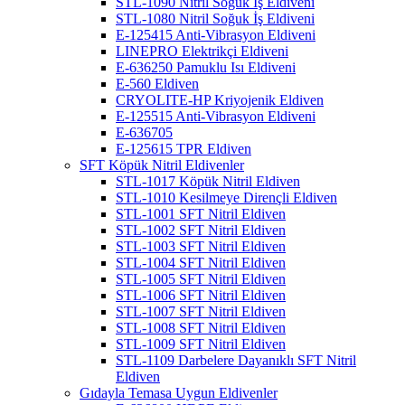
STL-1090 Nitril Soğuk İş Eldiveni
STL-1080 Nitril Soğuk İş Eldiveni
E-125415 Anti-Vibrasyon Eldiveni
LINEPRO Elektrikçi Eldiveni
E-636250 Pamuklu Isı Eldiveni
E-560 Eldiven
CRYOLITE-HP Kriyojenik Eldiven
E-125515 Anti-Vibrasyon Eldiveni
E-636705
E-125615 TPR Eldiven
SFT Köpük Nitril Eldivenler
STL-1017 Köpük Nitril Eldiven
STL-1010 Kesilmeye Dirençli Eldiven
STL-1001 SFT Nitril Eldiven
STL-1002 SFT Nitril Eldiven
STL-1003 SFT Nitril Eldiven
STL-1004 SFT Nitril Eldiven
STL-1005 SFT Nitril Eldiven
STL-1006 SFT Nitril Eldiven
STL-1007 SFT Nitril Eldiven
STL-1008 SFT Nitril Eldiven
STL-1009 SFT Nitril Eldiven
STL-1109 Darbelere Dayanıklı SFT Nitril
Eldiven
Gıdayla Temasa Uygun Eldivenler