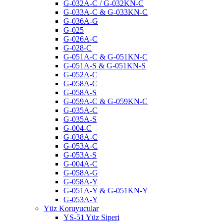
G-032A-C / G-032KN-C
G-033A-C & G-033KN-C
G-036A-G
G-025
G-026A-C
G-028-C
G-051A-C & G-051KN-C
G-051A-S & G-051KN-S
G-052A-C
G-058A-C
G-058A-S
G-059A-C & G-059KN-C
G-035A-C
G-035A-S
G-004-C
G-038A-C
G-053A-C
G-053A-S
G-004A-C
G-058A-G
G-058A-Y
G-051A-Y & G-051KN-Y
G-053A-Y
Yüz Koruyucular
YS-51 Yüz Siperi