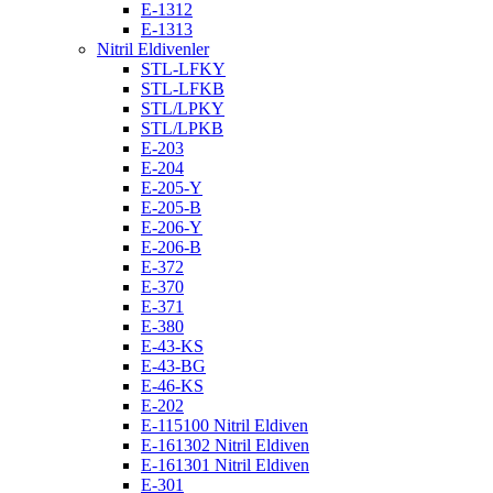
E-1312
E-1313
Nitril Eldivenler
STL-LFKY
STL-LFKB
STL/LPKY
STL/LPKB
E-203
E-204
E-205-Y
E-205-B
E-206-Y
E-206-B
E-372
E-370
E-371
E-380
E-43-KS
E-43-BG
E-46-KS
E-202
E-115100 Nitril Eldiven
E-161302 Nitril Eldiven
E-161301 Nitril Eldiven
E-301