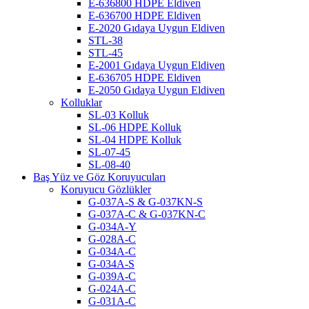
E-636800 HDPE Eldiven
E-636700 HDPE Eldiven
E-2020 Gıdaya Uygun Eldiven
STL-38
STL-45
E-2001 Gıdaya Uygun Eldiven
E-636705 HDPE Eldiven
E-2050 Gıdaya Uygun Eldiven
Kolluklar
SL-03 Kolluk
SL-06 HDPE Kolluk
SL-04 HDPE Kolluk
SL-07-45
SL-08-40
Baş Yüz ve Göz Koruyucuları
Koruyucu Gözlükler
G-037A-S & G-037KN-S
G-037A-C & G-037KN-C
G-034A-Y
G-028A-C
G-034A-C
G-034A-S
G-039A-C
G-024A-C
G-031A-C