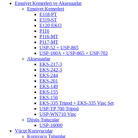
Emniyet Kemerleri ve Aksesuarlar
Emniyet Kemerleri
E118-PT
E119-ST
E120 EKO
P116
P116-MT
P117-MT
USP-52 + USP-865
USP-160A + USP-865 + USP-702
Aksesuarlar
EKS-217-3
EKS-242-3
EKS-244
EKS-201
EKS-149
EKS-155
EKS-156
EKS-335 Tripod + EKS-335 Vinç Set
USP-TP 700 Tripod
USP-WN710 Vinç
Düşüş Tutucular
USP-16000
Vücut Koruyucular
Koruyucu Tulumlar