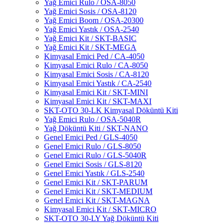
Yağ Emici Rulo / OSA-8050
Yağ Emici Sosis / OSA-8120
Yağ Emici Boom / OSA-20300
Yağ Emici Yastık / OSA-2540
Yağ Emici Kit / SKT-BASIC
Yağ Emici Kit / SKT-MEGA
Kimyasal Emici Ped / CA-4050
Kimyasal Emici Rulo / CA-8050
Kimyasal Emici Sosis / CA-8120
Kimyasal Emici Yastık / CA-2540
Kimyasal Emici Kit / SKT-MINI
Kimyasal Emici Kit / SKT-MAXI
SKT-OTO 30-LK Kimyasal Döküntü Kiti
Yağ Emici Rulo / OSA-5040R
Yağ Döküntü Kiti / SKT-NANO
Genel Emici Ped / GLS-4050
Genel Emici Rulo / GLS-8050
Genel Emici Rulo / GLS-5040R
Genel Emici Sosis / GLS-8120
Genel Emici Yastık / GLS-2540
Genel Emici Kit / SKT-PARUM
Genel Emici Kit / SKT-MEDIUM
Genel Emici Kit / SKT-MAGNA
Kimyasal Emici Kit / SKT-MICRO
SKT-OTO 30-LY Yağ Döküntü Kiti