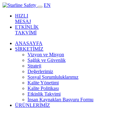
EN
HIZLI
MESAJ
ETKİNLİK
TAKVİMİ
ANASAYFA
ŞİRKETİMİZ
Vizyon ve Misyon
Sağlık ve Güvenlik
Strateji
Değerlerimiz
Sosyal Sorumluluklarımız
Kalite Yönetimi
Kalite Politikası
Etkinlik Takvimi
İnsan Kaynakları Başvuru Formu
ÜRÜNLERİMİZ