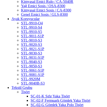
Kimyasal Emici Rulo / CA-5040R
Yağ Emici Sosis / OSA-8300
Kimyasal Emici Sosis / CA-8300
Genel Emici Sosis / GLS-8300
Ayak Koruyucular
STL-9910-O4
STL-9910-S4
STL-9910-S5
STL-9011-S1P
STL-9010-S3
STL-9020-S3
STL-9021-S1P
STL-9030-S3
STL-9031-S1P
STL-9040-S3
STL-9050-S3
STL-9061-S1P
STL-9081-S1P
STL-9920M
STL-9040B-S3
Tekstil Grubu
Tişört
SC-01-K Sıfır Yaka Tişört
SC-02-F Fermuarlı Gömlek Yaka Tişört
SC-02-G Gömlek Yaka Polo Tişört