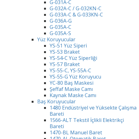
G-031A-C
G-032A-C / G-032KN-C
G-033A-C & G-033KN-C
G-036A-G
G-035A-C
G-035A-S
Yüz Koruyucular
YS-51 Yüz Siperi
YS-53 Braket
YS-54-C Yüz Siperliği
YS-57 Braket
YS-55-C, YS-55A-C
YS-55-G Yüz Koruyucu
YC-80 Baş Maskesi
Şeffaf Maske Camı
Kaynak Maske Camı
Baş Koruyucular
1480 Endüstriyel ve Yüksekte Çalışma
Bareti
1566-ALT Tekstil İçlikli Elektrikçi
Bareti
1470-BL Manuel Baret
1470-AL Otomatik Baret