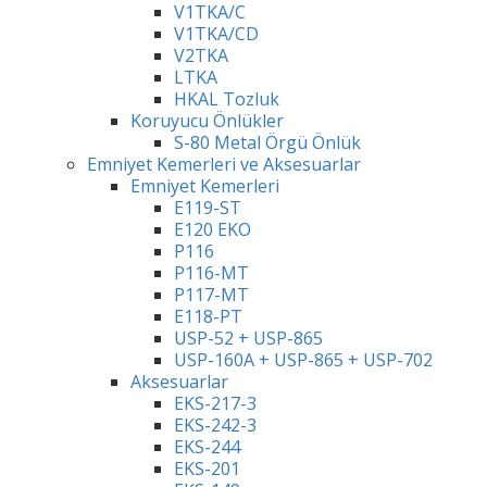
V1TKA/C
V1TKA/CD
V2TKA
LTKA
HKAL Tozluk
Koruyucu Önlükler
S-80 Metal Örgü Önlük
Emniyet Kemerleri ve Aksesuarlar
Emniyet Kemerleri
E119-ST
E120 EKO
P116
P116-MT
P117-MT
E118-PT
USP-52 + USP-865
USP-160A + USP-865 + USP-702
Aksesuarlar
EKS-217-3
EKS-242-3
EKS-244
EKS-201