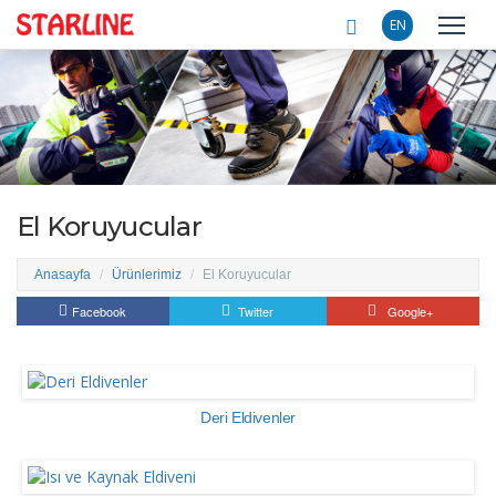
EN
El Koruyucular
Anasayfa
Ürünlerimiz
El Koruyucular
Facebook
Twitter
Google+
Deri Eldivenler