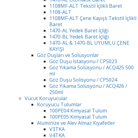
1108MF-ALT Tekstil İçlikli Baret
1108-ALT
1108MF-ALT Çene Kayışlı Tekstil İçlikli
Baret
1470-AL Yedek Baret İçliği
1470-BL Yedek Baret İçliği
1470-AL & 1470-BL UYUMLU ÇENE
KAYIŞI
Göz Duşları ve Solüsyonlar
Göz Duşu İstasyonu / CPS023
Göz Yıkama Solüsyonu / ACQ425 500
ml
Göz Duşu Solisyonu / CPS024
Göz Yıkama Solüsyonu / ACQ426 /
250ml
Vücut Koruyucular
Koruyucu Tulumlar
100PE04 Kimyasal Tulum
100PE05 Kimyasal Tulum
Aluminize ve Alev Almaz Kıyafetler
V3TKA
V4TKA